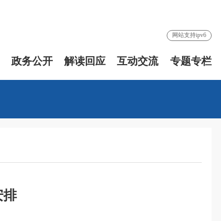
网站支持ipv6
政务公开
解读回应
互动交流
专题专栏
安排