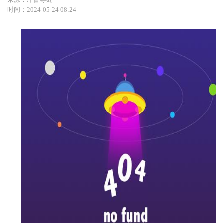
时间：2024-05-24 08:24