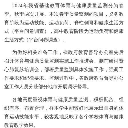
2024年我省基础教育体育与健康质量监测分为春
季、秋季两次开展。本次春季质量监测的项目，义务教
育阶段为运动技能、运动负荷、脊柱侧弯和健康生活方
式（平台问卷调查），高中教育阶段为运动负荷和健康
生活方式（平台问卷调查）。
为做好相关准备工作，省政府教育督导办公室先后
召开体育与健康质量监测实施工作推进会、测前研讨暨
心肺复苏培训会，部署质量监测具体实施工作，强调工
作要求和纪律要求。监测过程中，省政府教育督导办公
室工作人员分赴部分地市开展调研督导。
各地高度重视体育与健康质量监测，积极配合、组
织有序、布置合理，样本学生能较好地展示出自身的体
育运动技能水平，较客观地反映了各个学校体育与健康
教育教学效果。