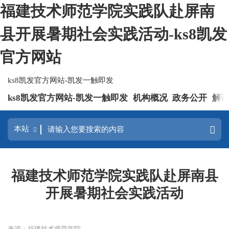
福建技术师范学院实践队赴屏南
县开展暑期社会实践活动-ks8凯发
官方网站
ks8凯发官方网站-凯发一触即发
ks8凯发官方网站-凯发一触即发
机构概况
政务公开
解
福建技术师范学院实践队赴屏南县
开展暑期社会实践活动
来源：福建技术师范学院