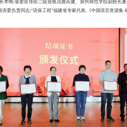
李绚;省委宣传部二级巡视员龚高健、泉州师范学院副校长夏侯
语委负责同志;“语保工程”福建省专家代表,《中国语言资源集