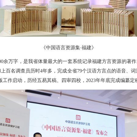
《中国语言资源集·福建》
00余万字，是我省体量最大的一套系统记录福建方言资源的著作
专家和上百名调查员历时4年多，完成全省79个汉语方言点的语音
纂出版工作启动，历经五易其稿、四审四校，2023年年底完成编