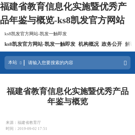
福建省教育信息化实施暨优秀产
品年鉴与概览-ks8凯发官方网站
ks8凯发官方网站-凯发一触即发
ks8凯发官方网站-凯发一触即发
机构概况
政务公开
解
福建省教育信息化实施暨优秀产品
年鉴与概览
来源：福建省教育厅
时间：2019-09-02 17:51